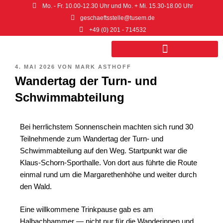
Mo. - Fr. 10.00-12.30 Uhr und Mo. + Mi. 15.30-18.00 Uhr
geschaeftsstelle@tusem.de
+49 (0) 201 - 714532
4. MAI 2026
VON
MARK ASTHOFF
Sport- und Gesundheitszentrum
Wandertag der Turn- und
Schwimmabteilung
Bei herrlichstem Sonnenschein machten sich rund 30
Teilnehmende zum Wandertag der Turn- und
Schwimmabteilung auf den Weg. Startpunkt war die
Klaus-Schorn-Sporthalle. Von dort aus führte die Route
einmal rund um die Margarethenhöhe und weiter durch
den Wald.
Eine willkommene Trinkpause gab es am
Halbachhammer — nicht nur für die Wanderinnen und