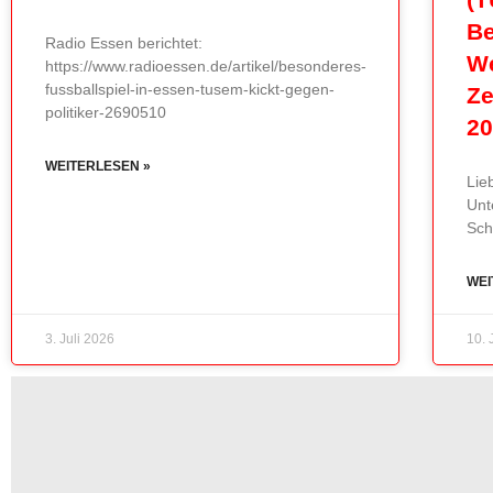
Be
Radio Essen berichtet:
We
https://www.radioessen.de/artikel/besonderes-
fussballspiel-in-essen-tusem-kickt-gegen-
Ze
politiker-2690510
2
WEITERLESEN »
Lie
Unt
Sch
WEI
3. Juli 2026
10. 