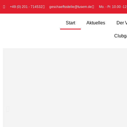
+49 (0) 201 - 714532
geschaeftsstelle@tusem.de
Mo. - Fr. 10.00 -1
Start
Aktuelles
Der 
Clubga