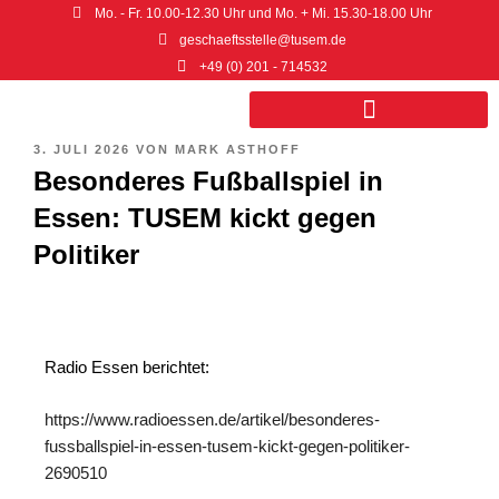
Mo. - Fr. 10.00-12.30 Uhr und Mo. + Mi. 15.30-18.00 Uhr
geschaeftsstelle@tusem.de
+49 (0) 201 - 714532
3. JULI 2026
VON
MARK ASTHOFF
Sport- und Gesundheitszentrum
Besonderes Fußballspiel in
Essen: TUSEM kickt gegen
Politiker
Radio Essen berichtet:
https://www.radioessen.de/artikel/besonderes-
fussballspiel-in-essen-tusem-kickt-gegen-politiker-
2690510