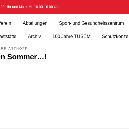
2.30 Uhr und Mo. + Mi. 16.00-18.00 Uhr
Verein
Abteilungen
Sport- und Gesundheitszentrum
ststätte
Archiv
100 Jahre TUSEM
Schutzkonze
ARK ASTHOFF
den Sommer…!
D