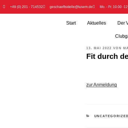
+49 (0) 201 - 714532
geschaeftsstelle@tusem.de
Mo. - Fr. 10.00 -1
Start
Aktuelles
Der 
Clubga
13. MAI 2022
VON
M
Fit durch 
zur Anmeldung
UNCATEGORIZE