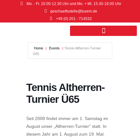
Mo. - Fr. 10.00-12.30 Uhr und Mo. + Mi. 15.30-18.00 Uhr
geschaeftsstelle@tusem.de
+49 (0) 201 - 714532
Sport- und Gesundheitszentrum
Home
Events
Tennis Altherren-Turnier
Ü65
Tennis Altherren-
Turnier Ü65
Seit 2008 findet immer am 1. Samstag im
August unser „Altherren-Turnier“ statt. In
diesem Jahr am 1. August zum 19. Mal.