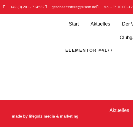
+49 (0) 201 - 714532
geschaeftsstelle@tusem.de
Mo. - Fr. 10.00 -1
Start
Aktuelles
Der 
Clubga
ELEMENTOR #4177
Aktuelles
made by lifegolz media & marketing