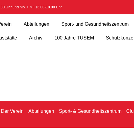
2.30 Uhr und Mo. + Mi. 16.00-18.00 Uhr
Verein
Abteilungen
Sport- und Gesundheitszentrum
ststätte
Archiv
100 Jahre TUSEM
Schutzkonze
Der Verein
Abteilungen
Sport- & Gesundheitszentrum
Clu