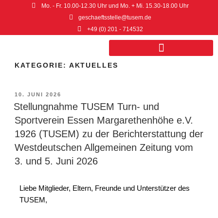
Mo. - Fr. 10.00-12.30 Uhr und Mo. + Mi. 15.30-18.00 Uhr
geschaeftsstelle@tusem.de
+49 (0) 201 - 714532
KATEGORIE:
AKTUELLES
Sport- und Gesundheitszentrum
10. JUNI 2026
Stellungnahme TUSEM Turn- und
Sportverein Essen Margarethenhöhe e.V.
1926 (TUSEM) zu der Berichterstattung der
Westdeutschen Allgemeinen Zeitung vom
3. und 5. Juni 2026
Liebe Mitglieder, Eltern, Freunde und Unterstützer des
TUSEM,